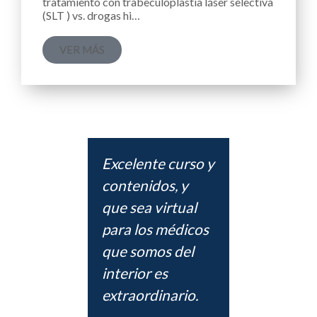
tratamiento con trabeculoplastia láser selectiva
(SLT ) vs. drogas hi…
VER MÁS
Excelente curso y
Excel
para
contenidos, y
todo 
ogo.
que sea virtual
explic
se
para los médicos
n
que somos del
 mucha
interior es
 y en
extraordinario.